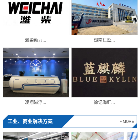
潍柴动力...
湖南仁盈...
凌翔磁浮...
徐记海鲜...
工业、商业解决方案
+ MORE