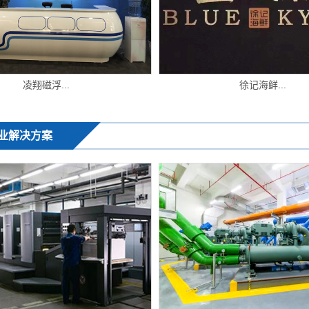
凌翔磁浮...
徐记海鲜...
业解决方案