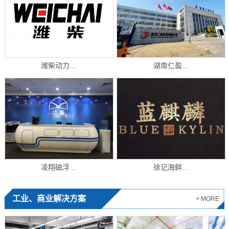
潍柴动力...
湖南仁盈...
凌翔磁浮...
徐记海鲜...
工业、商业解决方案
+ MORE